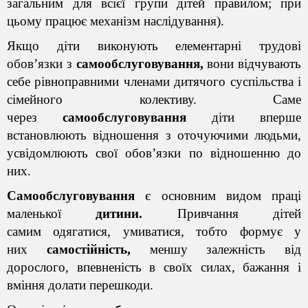
загальним для всієї групи дітей правилом; при
цьому працює механізм наслідування).
Якщо діти виконують елементарні трудові
обов’язки з
самообслуговування,
вони відчувають
себе рівноправними членами дитячого суспільства і
сімейного колективу. Саме
через
самообслуговування
діти вперше
встановлюють відношення з оточуючими людьми,
усвідомлюють свої обов’язки по відношенню до
них.
Самообслуговування
є основним видом праці
маленької
дитини.
Привчання дітей
самим
одягатися
,
умиватися
, тобто формує у
них
самостійність,
меншу залежність від
дорослого, впевненість в своїх силах, бажання і
вміння долати перешкоди.