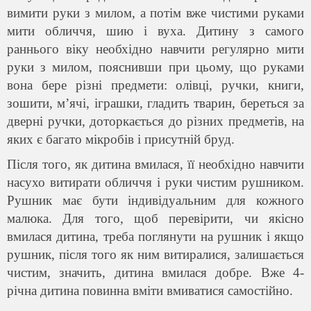
вимити руки з милом, а потім вже чистими руками
мити обличчя, шию і вуха. Дитину з самого
раннього віку необхідно навчити регулярно мити
руки з милом, пояснивши при цьому, що руками
вона бере різні предмети: олівці, ручки, книги,
зошити, м’ячі, іграшки, гладить тварин, береться за
дверні ручки, доторкається до різних предметів, на
яких є багато мікробів і присутній бруд.
Після того, як дитина вмилася, її необхідно навчити
насухо витирати обличчя і руки чистим рушником.
Рушник має бути індивідуальним для кожного
малюка. Для того, щоб перевірити, чи якісно
вмилася дитина, треба поглянути на рушник і якщо
рушник, після того як ним витиралися, залишається
чистим, значить, дитина вмилася добре. Вже 4-
річна дитина повинна вміти вмиватися самостійно.