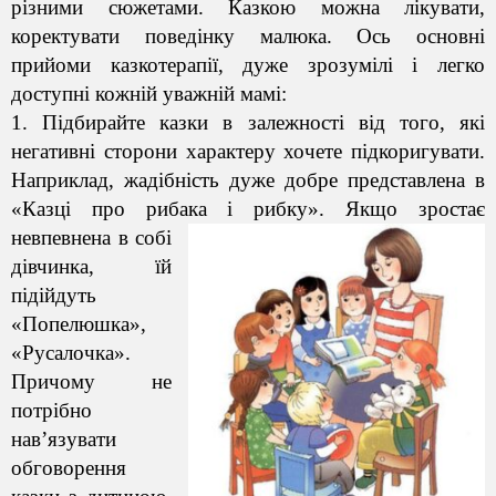
різними сюжетами. Казкою можна лікувати,
коректувати поведінку малюка. Ось основні
прийоми казкотерапії, дуже зрозумілі і легко
доступні кожній уважнiй мамі:
1. Підбирайте казки в залежності від того, які
негативні сторони характеру хочете підкоригувати.
Наприклад, жадібність дуже добре представлена в
«Казці про рибака і
рибку». Якщо зростає
невпевнена в собі
дівчинка, їй
підійдуть
«Попелюшка»,
«Русалочка».
Причому не
потрібно
нав’язувати
обговорення