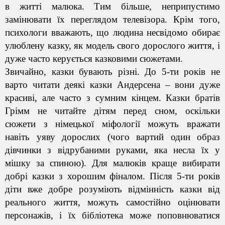
в житті малюка. Тим більше, неприпустимо
замінювати їх переглядом телевізора. Крім того,
психологи вважають, що людина несвідомо обирає
улюблену казку, як модель свого дорослого життя, і
дуже часто керується казковими сюжетами.
Звичайно, казки бувають різні. До 5-ти років не
варто читати деякі казки Андерсена – вони дуже
красиві, але часто з сумним кінцем. Казки братів
Грімм не читайте дітям перед
сном
, оскільки
сюжети з німецької міфології можуть вражати
навіть уяву дорослих (чого вартий один образ
дівчинки з відрубаними руками, яка несла їх у
мішку за спиною). Для малюків краще вибирати
добрі казки з хорошим фіналом. Після 5-ти років
діти вже добре розуміють відмінність казки від
реального життя, можуть самостійно оцінювати
персонажів, і їх бібліотека може поповнюватися