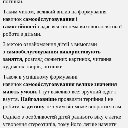
потішки.
Таким чином, великий вплив на формування
навичок
самообслуговування і
самостійності
надає вся система виховно-освітньої
роботи з дітьми.
З метою ознайомлення дітей з вимогами
з
самообслуговування використовують
заняття,
розгляд сюжетних картинок,
читання
художніх творів
, потішки.
Також в успішному формуванні
навичок
самообслуговування велике значення
мають умови.
І тут важливо все: зручний одяг і
взуття.
Найголовніше
проявляти терпіння і не
робити за
дитину
те з чим він може впоратися сам.
Однією з особливостей дітей раннього віку є легке
утворення стереотипів, тому його легше навчити