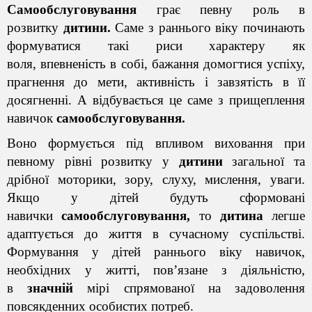
Самообслуговування
грає певну роль в
розвитку
дитини.
Саме з раннього віку починають
формуватися такі риси характеру як
воля,
впевненість в собі
, бажання домогтися успіху,
прагнення до мети, активність і завзятість в її
досягненні. А відбувається це саме з прищеплення
навичок
самообслуговування.
Воно формується під впливом виховання при
певному рівні розвитку у
дитини
загальної та
дрібної моторики, зору, слуху, мислення, уваги.
Якщо у дітей
будуть сформовані
навички
самообслуговування,
то
дитина
легше
адаптується до життя в сучасному суспільстві.
Формування у дітей раннього віку навичок,
необхідних у житті, пов’язане з діяльністю,
в
значній
мірі спрямованої на задоволення
повсякденних особистих потреб.