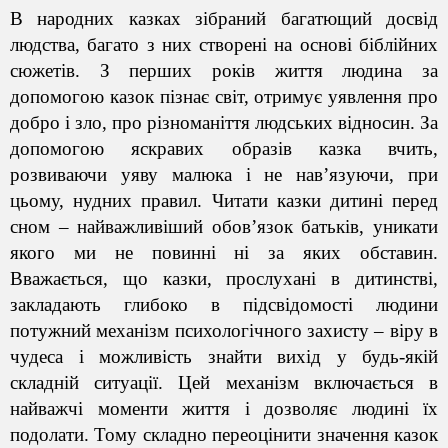
В народних казках зібраний багатющий досвід
людства, багато з них створені на основі біблійних
сюжетів. З перших років життя людина за
допомогою казок пізнає світ, отримує уявлення про
добро і зло, про різноманіття людських відносин. За
допомогою яскравих образів казка вчить,
розвиваючи уяву малюка і не нав’язуючи, при
цьому, нудних правил. Читати казки дитині перед
сном – найважливіший обов’язок батьків, уникати
якого ми не повинні ні за яких обставин.
Вважається, що казки, прослухані в дитинстві,
закладають глибоко в підсвідомості людини
потужний механізм психологічного захисту – віру в
чудеса і можливість знайти вихід у будь-якій
складній ситуації. Цей механізм включається в
найважчі моменти життя і дозволяє людині їх
подолати. Тому складно переоцінити значення казок