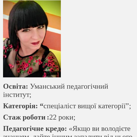
Освіта:
Уманський педагогічний
інститут;
Категорія: “
спеціаліст вищої категорії”;
Стаж роботи
:
22 роки;
Педагогічне кредо
:
«Якщо ви володієте
знанням, дайте іншим запалити від нього