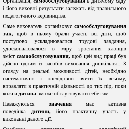
Організація,
самообслуговування
в дитячому саду
і його виховні результати залежать від правильного
педагогічного керівництва.
Саме вихователь організовує
самообслуговування
так,
щоб в ньому брали участь всі діти, щоб
поступово ускладнювалися
трудові завдання
,
удосконалювалося в міру зростання хлопців
зміст
самообслуговування,
щоб цей вид праці був
дійсно одним із засобів виховання дошкільнят. З
огляду на реальні можливості дітей, необхідно
систематично і послідовно вчити їх всьому,
вправляти в практичній діяльності до тих пір, поки
кожна
дитина
зможе обслуговувати себе сам.
Наважуються
значення
має активна
поведінка
дитини,
його практичну участь у
виконанні даного дії.