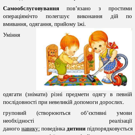
Самообслуговування
пов’язано з простими
операціямічто полегшує виконання дій по
вмивання, одягання, прийому їжі.
Уміння
одягати
(знімати)
різні предмети одягу в певній
послідовності при невеликій допомоги дорослих.
груповий (створюються об’єктивні умови
необхідності
реалізації
даного
навику:
поведінка
дитини
підпорядковується