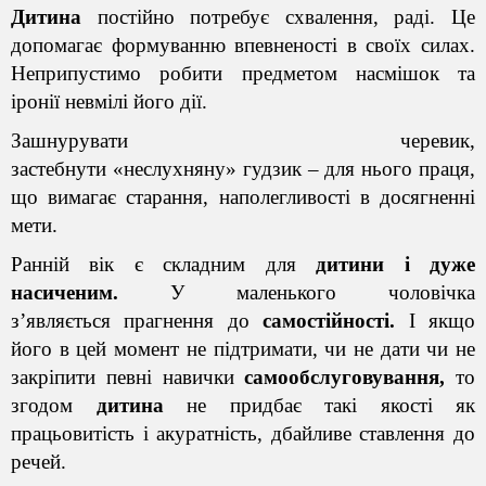
Дитина
постійно потребує схвалення, раді. Це
допомагає формуванню впевненості в своїх силах.
Неприпустимо робити предметом насмішок та
іронії невмілі його дії.
Зашнурувати черевик,
застебнути
«неслухняну»
гудзик – для нього праця,
що вимагає старання, наполегливості в досягненні
мети.
Ранній вік є складним для
дитини і дуже
насиченим.
У маленького чоловічка
з’являється
прагнення до
самостійності.
І якщо
його в цей момент не підтримати, чи не дати чи не
закріпити певні навички
самообслуговування,
то
згодом
дитина
не придбає такі якості як
працьовитість і акуратність, дбайливе ставлення до
речей.