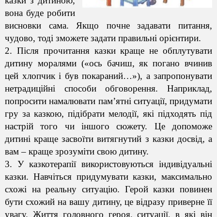
казки з дитиною,
вона буде робити
висновки сама. Якщо почне задавати питання,
чудово, тоді зможете задати правильні орієнтири.
2. Після прочитання казки краще не обплутувати
дитину моралями («ось бачиш, як погано вчинив
цей хлопчик і був покараний…»), а запропонувати
нетрадиційні способи обговорення. Наприклад,
попросити намалювати пам’ятнi ситуації, придумати
гру за казкою, підібрати мелодії, які підходять під
настрій того чи іншого сюжету. Це допоможе
дитині краще засвоїти витягнутий з казки досвід, а
вам – краще зрозуміти свою дитину.
3. У казкотерапії використовуються індивідуальні
казки. Навчіться придумувати казки, максимально
схожі на реальну ситуацію. Герой казки повинен
бути схожий на вашу дитину, це відразу приверне її
увагу. Життя головного героя, ситуації, в які він