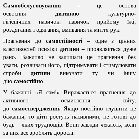
Самообслуговування
– це основа
освоєння
дитиною
культурно-
гігієнічних
навичок:
навичок прийому їжі,
роздягання і одягання, вмивання та миття рук.
Прагнення до
самостійності
– одне з цінних
властивостей психіки
дитини
– проявляється дуже
рано. Важливо не залишати це прагнення без
уваги,
розвивати його
, підтримувати і стимулювати
спроби
дитини
виконати ту чи іншу
дію
самостійно
У бажанні
«Я сам!»
Виражається прагнення до
активного осмислення світу,
до
самоствердження.
Якщо постійно глушити це
бажання, то діти ростуть пасивними, не готові до
будь – яких труднощів.
Вони завжди чекають
, коли
за них все зроблять дорослі.