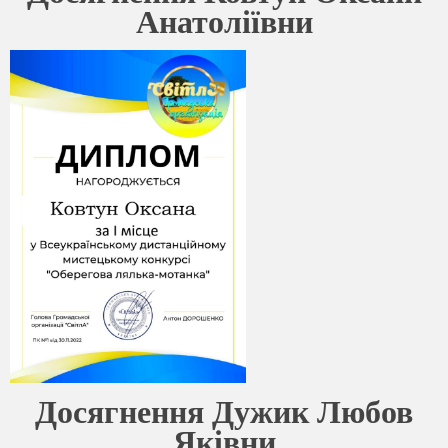
Анатоліївни
Досягнення Дужик Любов
Яківни