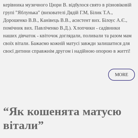
керівника музичного Цюри В. відбулося свято в різновіковій
групі "Яблунька" (вихователі Дядій Г.М, Білик Т.А.,
Дорошенко В.В., Канівець В.В., асистент вих. Білоус А.Є.,
помічник вих. Павліченко В.Д.). Хлопчики - садівники
наших дівчаток - квіточок доглядали, поливали та разом мам
своїх вітали. Бажаємо кожній матусі завжди залишатися для
своєї дитини справжнім другом і надійною опорою в житті!
MORE
“Як кошенята матусю
вітали”