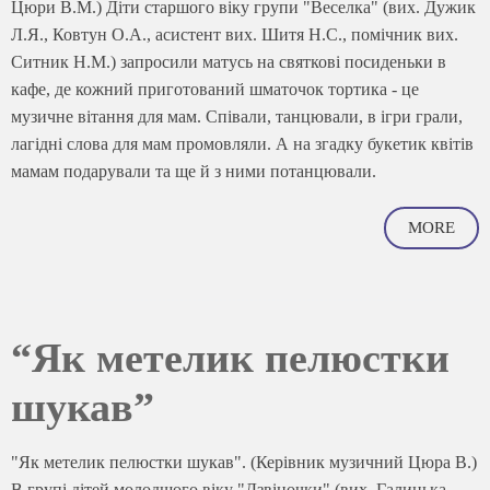
Цюри В.М.) Діти старшого віку групи "Веселка" (вих. Дужик
Л.Я., Ковтун О.А., асистент вих. Шитя Н.С., помічник вих.
Ситник Н.М.) запросили матусь на святкові посиденьки в
кафе, де кожний приготований шматочок тортика - це
музичне вітання для мам. Співали, танцювали, в ігри грали,
лагідні слова для мам промовляли. А на згадку букетик квітів
мамам подарували та ще й з ними потанцювали.
MORE
“Як метелик пелюстки
шукав”
"Як метелик пелюстки шукав". (Керівник музичний Цюра В.)
В групі дітей молодшого віку "Дзвіночки" (вих. Галицька