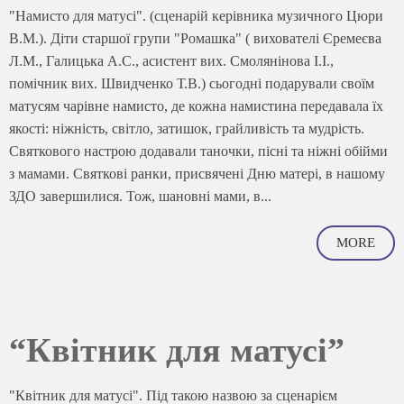
"Намисто для матусі". (сценарій керівника музичного Цюри
В.М.). Діти старшої групи "Ромашка" ( вихователі Єремеєва
Л.М., Галицька А.С., асистент вих. Смолянінова І.І.,
помічник вих. Швидченко Т.В.) сьогодні подарували своїм
матусям чарівне намисто, де кожна намистина передавала їх
якості: ніжність, світло, затишок, грайливість та мудрість.
Святкового настрою додавали таночки, пісні та ніжні обійми
з мамами. Святкові ранки, присвячені Дню матері, в нашому
ЗДО завершилися. Тож, шановні мами, в...
MORE
“Квітник для матусі”
"Квітник для матусі". Під такою назвою за сценарієм