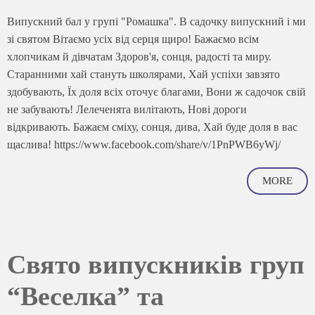
Випускний бал у групі "Ромашка". В садочку випускний і ми
зі святом Вітаємо усіх від серця щиро! Бажаємо всім
хлопчикам й дівчатам Здоров'я, сонця, радості та миру.
Старанними хай стануть школярами, Хай успіхи завзято
здобувають, Їх доля всіх оточує благами, Вони ж садочок свій
не забувають! Лелеченята вилітають, Нові дороги
відкривають. Бажаєм сміху, сонця, дива, Хай буде доля в вас
щаслива! https://www.facebook.com/share/v/1PnPWB6yWj/
MORE
Свято випускників груп
“Веселка” та