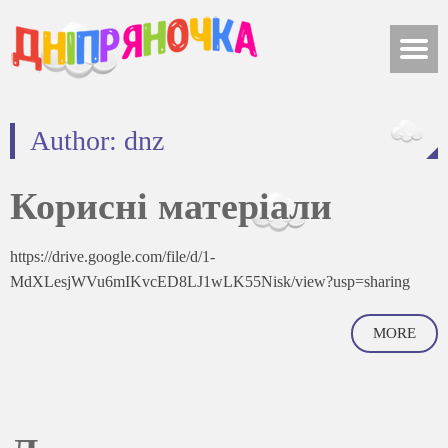
Author:
dnz
Корисні матеріали
https://drive.google.com/file/d/1-
MdXLesjWVu6mIKvcED8LJ1wLK55Nisk/view?usp=sharing
MORE