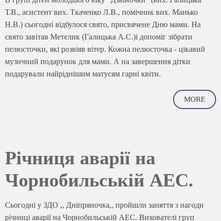
Т.В., асистент вих. Ткаченко Л.В., помічник вих. Манько
Н.В.) сьогодні відбулося свято, присвячене Дню мами. На
свято завітав Метелик (Галицька А.С.)і допоміг зібрати
пелюсточки, які розвіяв вітер. Кожна пелюсточка - цікавий
музичний подарунок для мами. А на завершення дітки
подарували найріднішим матусям гарні квіти.
MORE
Річниця аварії на
Чорнобильській АЕС.
Сьогодні у ЗДО ,, Дніпряночка,, пройшли заняття з нагоди
річниці аварії на Чорнобильській АЕС. Вихователі груп