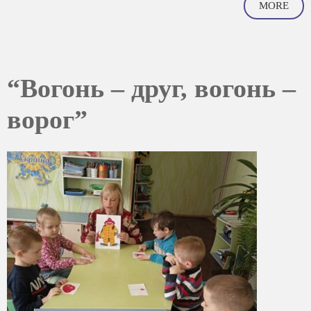
MORE
“Вогонь – друг, вогонь –
ворог”