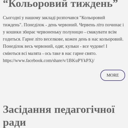
“Кольоровий тиждень”
Сьогодні у нашому закладі розпочався "Кольоровий
тиждень". Понеділок - день червоний. Червень літо починає і
у кошики збирає червоненьку полуницю - смакувати всім
годиться. Гарне літо веселкове, кожен день в нас кольоровий.
Понеділок весь червоний, одяг, кульки - все чудове! І
сміються всі малята - ось таке в нас гарне свято.
https://www.facebook.com/share/v/1BKuPYkPXj/
MORE
Засідання педагогічної
ради