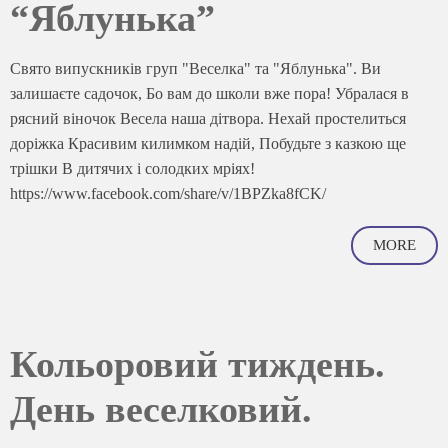
“Яблунька”
Свято випускників груп "Веселка" та "Яблунька". Ви
залишаєте садочок, Бо вам до школи вже пора! Убралася в
рясний віночок Весела наша дітвора. Нехай простелиться
доріжка Красивим килимком надій, Побудьте з казкою ще
трішки В дитячих і солодких мріях!
https://www.facebook.com/share/v/1BPZka8fCK/
MORE
Кольоровий тиждень.
День веселковий.