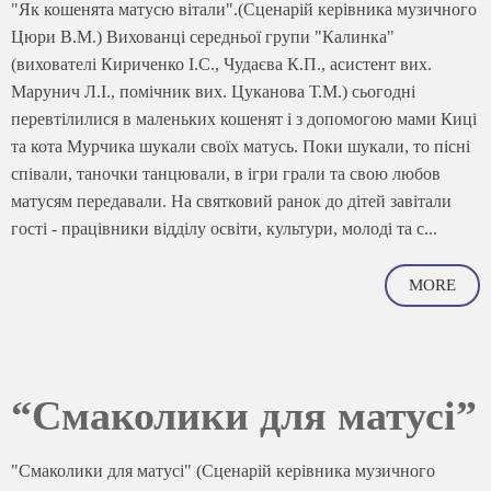
"Як кошенята матусю вітали".(Сценарій керівника музичного
Цюри В.М.) Вихованці середньої групи "Калинка"
(вихователі Кириченко І.С., Чудаєва К.П., асистент вих.
Марунич Л.І., помічник вих. Цуканова Т.М.) сьогодні
перевтілилися в маленьких кошенят і з допомогою мами Киці
та кота Мурчика шукали своїх матусь. Поки шукали, то пісні
співали, таночки танцювали, в ігри грали та свою любов
матусям передавали. На святковий ранок до дітей завітали
гості - працівники відділу освіти, культури, молоді та с...
MORE
“Смаколики для матусі”
"Смаколики для матусі" (Сценарій керівника музичного