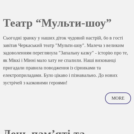
Театр “Мульти-шоу”
Сьогодні зранку у наших діток чудовий настрій, бо в гості
завітав Черкаський театр "Мульти-шоу". Малеча з великим
задоволенням переглянула "Запальну казку" - історію про те,
як Міккі і Мінні мало хату не спалили. Наші вихованці
пригадали правила поводження із сірниками та
електроприладами. Було цікаво і пізнавально. До нових
зустрічей з казковими героями!
MORE
День пам’яті та