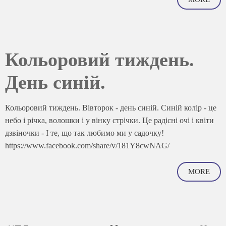
Кольоровий тиждень.
День синій.
Кольоровий тиждень. Вівторок - день синій. Синій колір - це
небо і річка, волошки і у вінку стрічки. Це радісні очі і квіти
дзвіночки - І те, що так любимо ми у садочку!
https://www.facebook.com/share/v/181Y8cwNAG/
MORE