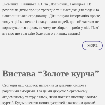
,,Ромашка,, Галицька А.С та ,,Дзвіночки,, Галицька Т.В.
розповіли дітям про цю трагедію та її наслідки для людей та
навколишнього середовища. Діти почули інформацію про те,
чому з цієї місцевості евакуювали людей, довгий час там не
користувалися водою, та чому не збирали гриби у лісі. Пам'
ять про цю трагедію буде довго у наших серцях!
MORE
Вистава “Золоте курча”
Сьогодні наш садочок наповнився дитячим сміхом і
радісними емоціями. І за це ми дякуємо Черкаському
академічному театру ляльок, який показав виставу "Золоте
курча". Будемо чекати нових зустрічей з казковим дивом!