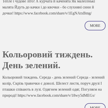
Тепле і чудове літо! А курчата й каченята Як малесенькі
малята Йдуть до качки і до квочки - бо слухняні сини й
дочки! https://www.facebook.com/share/v/1EgNAtxBmg/
MORE
Кольоровий тиждень.
День зелений.
Кольоровий тиждень. Середа - день зелений Середа - зелений
колір, Скрізь травички є доволі. Шелест листя, поруч друзі І
пташки співають в лузі. Одягнем зелений одяг, Погуляєм на
природі! https://www.facebook.com/share/v/18wy5dMEGs/
MORE